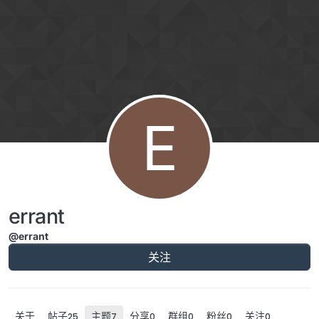
跳转至内容
E
errant
@errant
关注
关于
帖子
主题
分享
群组
粉丝
关注
25
7
0
0
0
0