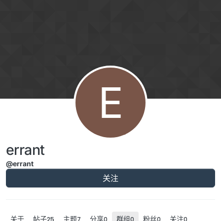
跳转至内容
E
errant
@errant
关注
关于
帖子
主题
分享
群组
粉丝
关注
25
7
0
0
0
0