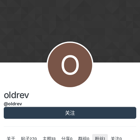
跳转至内容
O
oldrev
@oldrev
关注
关于
帖子
主题
分享
群组
粉丝
关注
270
33
0
0
1
0