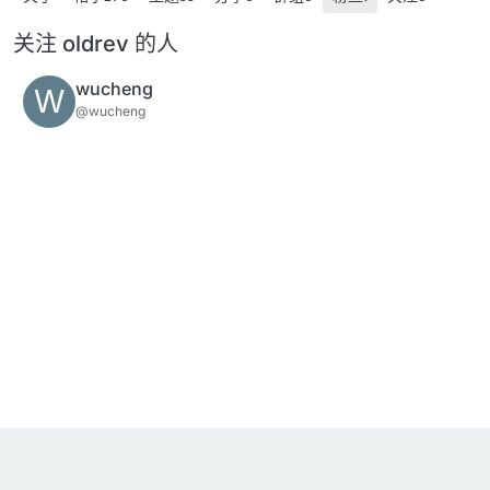
关注 oldrev 的人
wucheng
W
@wucheng