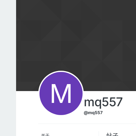
跳转至内容
M
mq557
@mq557
帖子
关于