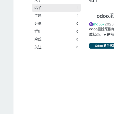
帖子
1
主题
odoo
1
分享
0
mq557
202
M
odoo删除采
群组
0
成状态，只是额
粉丝
0
Odoo 新手求
关注
0