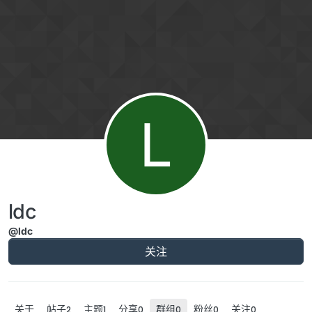
跳转至内容
L
ldc
@ldc
关注
关于
帖子
主题
分享
群组
粉丝
关注
2
1
0
0
0
0