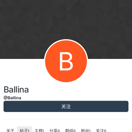
跳转至内容
B
Ballina
@Ballina
关注
关于
帖子
主题
分享
群组
粉丝
关注
1
1
0
0
1
0