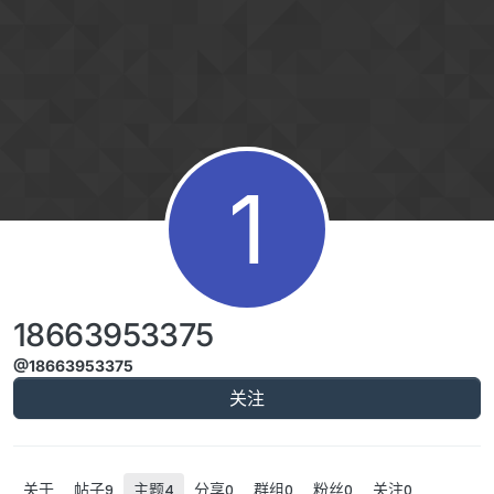
跳转至内容
1
18663953375
@18663953375
关注
关于
帖子
主题
分享
群组
粉丝
关注
9
4
0
0
0
0