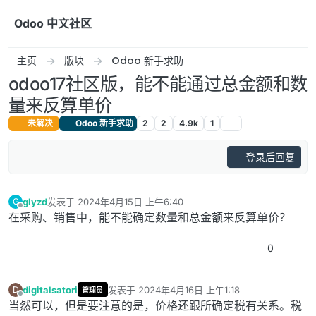
跳转至内容
Odoo 中文社区
主页
版块
Odoo 新手求助
odoo17社区版，能不能通过总金额和数
量来反算单价
未解决
Odoo 新手求助
2
2
4.9k
1
登录后回复
glyzd
发表于
2024年4月15日 上午6:40
G
最后由 编辑
离线
在采购、销售中，能不能确定数量和总金额来反算单价？
0
digitalsatori
发表于
2024年4月16日 上午1:18
D
管理员
最后由 编辑
离线
当然可以，但是要注意的是，价格还跟所确定税有关系。税