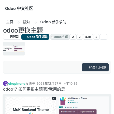
跳转至内容
Odoo 中文社区
主页
版块
Odoo 新手求助
odoo更换主题
已移动
Odoo 新手求助
odoo主题
2
2
4.1k
2
登录后回复
chopinone
发表于
2023年12月27日 上午10:36
C
最后由 编辑
离线
odoo17 如何更换主题呢?我用的是