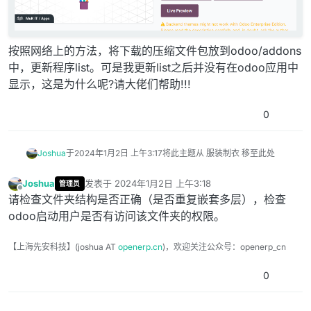
按照网络上的方法，将下载的压缩文件包放到odoo/addons
中，更新程序list。可是我更新list之后并没有在odoo应用中
显示，这是为什么呢?请大佬们帮助!!!
0
Joshua
于
2024年1月2日 上午3:17
将此主题从 服装制衣 移至此处
Joshua
发表于
2024年1月2日 上午3:18
管理员
最后由 编辑
离线
请检查文件夹结构是否正确（是否重复嵌套多层），检查
odoo启动用户是否有访问该文件夹的权限。
【上海先安科技】(joshua AT
openerp.cn
)，欢迎关注公众号：openerp_cn
0