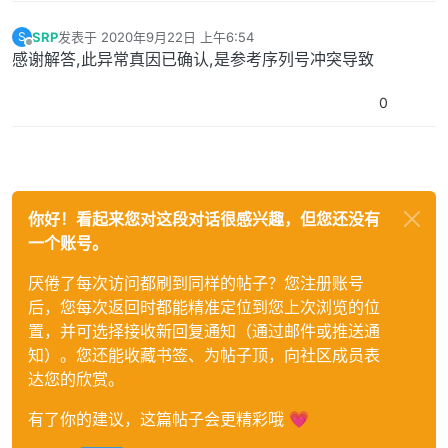
SRP
发表于
2020年9月22日 上午6:54
S
最后由 编辑
离线
感谢解答,此异常真因已确认,是参考序列号冲突导致
0
你好！看起来您对这段对话很感兴趣，但您还没有
一个账号。
厌倦了每次访问都刷到同样的帖子？您注册账号
后，您每次返回时都能精准定位到您上次浏览的位
置，并可选择接收新回复通知（通过邮件或推送通
知）。您还能收藏书签、为帖子顶，向社区成员表
达您的欣赏。
有了你的建议，这篇帖子会更精彩哦 💗