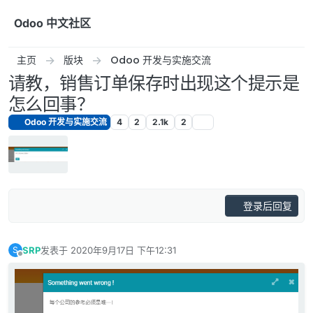
跳转至内容
Odoo 中文社区
主页
版块
Odoo 开发与实施交流
请教，销售订单保存时出现这个提示是
怎么回事？
Odoo 开发与实施交流
4
2
2.1k
2
登录后回复
SRP
发表于
2020年9月17日 下午12:31
S
最后由 编辑
离线