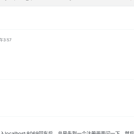
午3:57
ocalhost:8069回车后，总是先到一个注册画面闪一下，