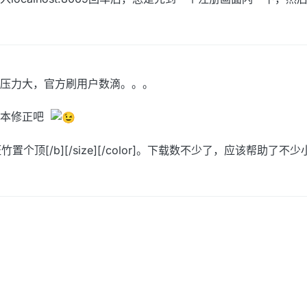
压力大，官方刷用户数滴。。。
版本修正吧
][b]求斑竹置个顶[/b][/size][/color]。下载数不少了，应该帮助