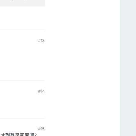
#13
#14
#15
然后才到登录画面呢？