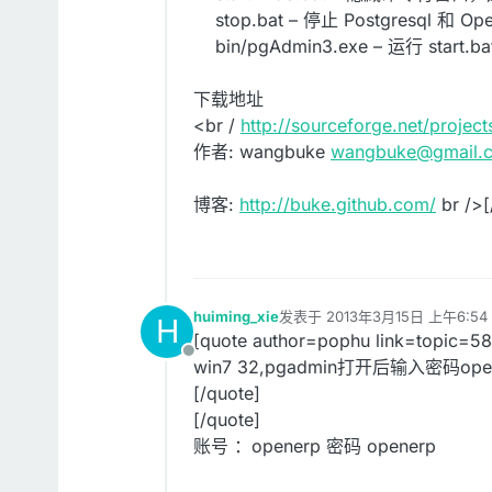
stop.bat – 停止 Postgresql 和 Ope
bin/pgAdmin3.exe – 运行 star
下载地址
<br /
http://sourceforge.net/project
作者: wangbuke
wangbuke@gmail.
博客:
http://buke.github.com/
br />[
huiming_xie
发表于
2013年3月15日 上午6:54
H
最后由 编辑
[quote author=pophu link=topic=
离线
win7 32,pgadmin打开后输入密码
[/quote]
[/quote]
账号 ：openerp 密码 openerp