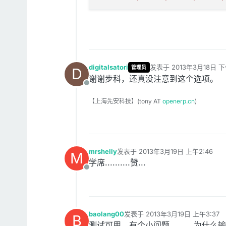
digitalsatori
发表于
2013年3月18日 下
管理员
D
最后由 编辑
谢谢步科，还真没注意到这个选项。
离线
【上海先安科技】(tony AT
openerp.cn
)
mrshelly
发表于
2013年3月19日 上午2:46
M
最后由 编辑
学席..........赞...
离线
baolang00
发表于
2013年3月19日 上午3:37
B
最后由 编辑
测试可用，有个小问题。。。为什么输入l