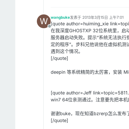
wangbuke
发表于
2013年3月15日 上午7:01
W
最后由 编辑
[quote author=huiming_xie link=
离线
在我深度GHOSTXP 32位系统里，启
服务器启动失败。提示“系统无法执行指定的
定的程序”。步科兄他说他在虚拟机测
遇到这个情况。
[/quote]
deepin 等系统精简的太厉害，安装 Microsof
[quote author=Jeff link=topic=5
win7 64位亲测通过。注意要先把本机
谢谢buke，现在知道bzrerp怎么发布
[/quote]