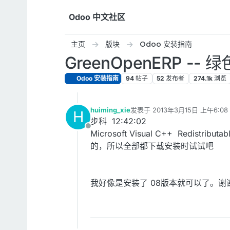
跳转至内容
Odoo 中文社区
主页
版块
Odoo 安装指南
GreenOpenERP -- 绿
Odoo 安装指南
94
帖子
52
发布者
274.1k
浏览
huiming_xie
发表于
2013年3月15日 上午6:08
H
最后由 编辑
步科 12:42:02
离线
Microsoft Visual C++ Redist
的，所以全部都下载安装时试试吧
我好像是安装了 08版本就可以了。