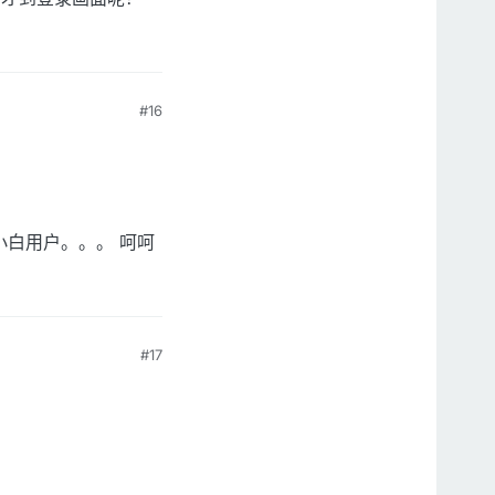
#16
了不少小白用户。。。 呵呵
#17