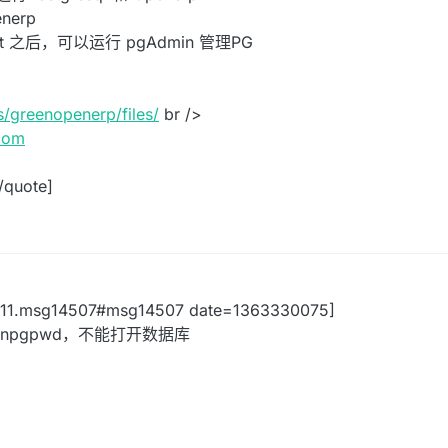
nerp
t.bat 之后，可以运行 pgAdmin 管理PG
s/greenopenerp/files/
br />
com
/quote]
5811.msg14507#msg14507 date=1363330075]
openpgpwd，不能打开数据库