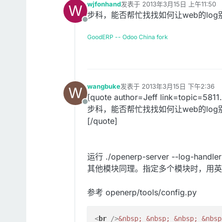
wjfonhand
发表于
2013年3月15日 上午11:50
W
最后由 编辑
步科，能否帮忙找找如何让web的log别和
离线
GoodERP -- Odoo China fork
wangbuke
发表于
2013年3月15日 下午2:36
W
最后由 编辑
[quote author=Jeff link=topic=58
离线
步科，能否帮忙找找如何让web的log别和
[/quote]
运行 ./openerp-server --log-h
其他模块同理。指定多个模块时，用英文
参考 openerp/tools/config.py
<
br
 />
&nbsp;
&nbsp;
&nbsp;
&nbsp