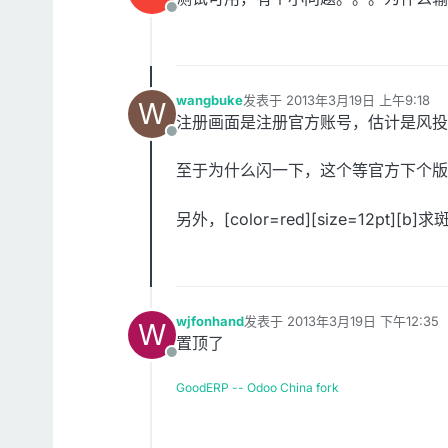
离线
wangbuke
发表于
2013年3月19日 上午9:18
W
最后由 编辑
注册画面是注册官方账号，估计是风投
离线
至于为什么闪一下，这个等官方下个
另外，[color=red][size=12pt
wjfonhand
发表于
2013年3月19日 下午12:35
W
最后由 编辑
置顶了
离线
GoodERP -- Odoo China fork