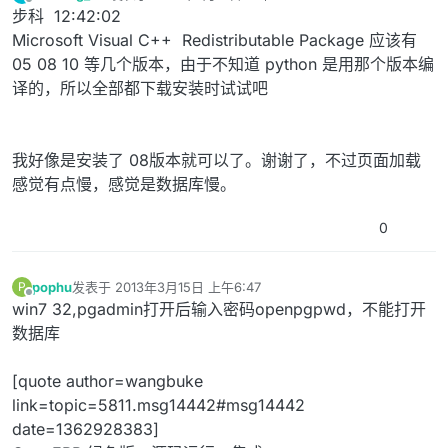
最后由 编辑
离线
步科 12:42:02
Microsoft Visual C++ Redistributable Package 应该有
05 08 10 等几个版本，由于不知道 python 是用那个版本编
译的，所以全部都下载安装时试试吧
我好像是安装了 08版本就可以了。谢谢了，不过页面加载
感觉有点慢，感觉是数据库慢。
0
pophu
发表于
2013年3月15日 上午6:47
P
最后由 编辑
离线
win7 32,pgadmin打开后输入密码openpgpwd，不能打开
数据库
[quote author=wangbuke
link=topic=5811.msg14442#msg14442
date=1362928383]