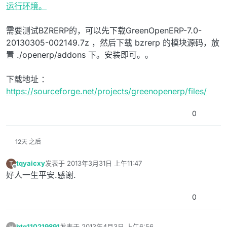
运行环境。
需要测试BZRERP的，可以先下载GreenOpenERP-7.0-
20130305-002149.7z ，然后下载 bzrerp 的模块源码，放
置 ./openerp/addons 下。安装即可。。
下载地址 ：
https://sourceforge.net/projects/greenopenerp/files/
0
12天 之后
tqyaicxy
发表于
2013年3月31日 上午11:47
T
最后由 编辑
离线
好人一生平安.感谢.
0
htq110219891
发表于
2013年4月3日 上午6:56
H