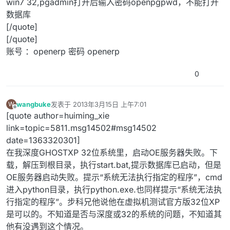
win7 32,pgadmin打开后输入密码openpgpwd，不能打开
数据库
[/quote]
[/quote]
账号 ：openerp 密码 openerp
0
wangbuke
发表于
2013年3月15日 上午7:01
W
最后由 编辑
离线
[quote author=huiming_xie
link=topic=5811.msg14502#msg14502
date=1363320301]
在我深度GHOSTXP 32位系统里，启动OE服务器失败。下
载，解压到根目录，执行start.bat,提示数据库已启动，但是
OE服务器启动失败。提示“系统无法执行指定的程序”，cmd
进入python目录，执行python.exe.也同样提示“系统无法执
行指定的程序”。步科兄他说他在虚拟机测试官方版32位XP
是可以的。不知道是否与深度或32的系统的问题，不知道其
他有没遇到这个情况。