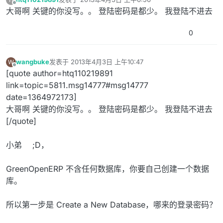
最后由 编辑
离线
大哥啊 关键的你没写。。 登陆密码是都少。 我登陆不进去
0
wangbuke
发表于
2013年4月3日 上午10:47
W
最后由 编辑
离线
[quote author=htq110219891
link=topic=5811.msg14777#msg14777
date=1364972173]
大哥啊 关键的你没写。。 登陆密码是都少。 我登陆不进去
[/quote]
小弟 ;D，
GreenOpenERP 不含任何数据库，你要自己创建一个数据
库。
所以第一步是 Create a New Database，哪来的登录密码？