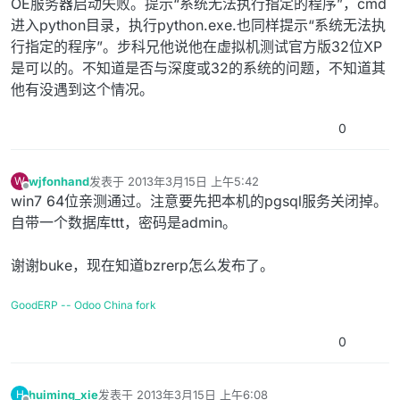
OE服务器启动失败。提示“系统无法执行指定的程序”，cmd
进入python目录，执行python.exe.也同样提示“系统无法执
行指定的程序”。步科兄他说他在虚拟机测试官方版32位XP
是可以的。不知道是否与深度或32的系统的问题，不知道其
他有没遇到这个情况。
0
wjfonhand
发表于
2013年3月15日 上午5:42
W
最后由 编辑
离线
win7 64位亲测通过。注意要先把本机的pgsql服务关闭掉。
自带一个数据库ttt，密码是admin。
谢谢buke，现在知道bzrerp怎么发布了。
GoodERP -- Odoo China fork
0
huiming_xie
发表于
2013年3月15日 上午6:08
H