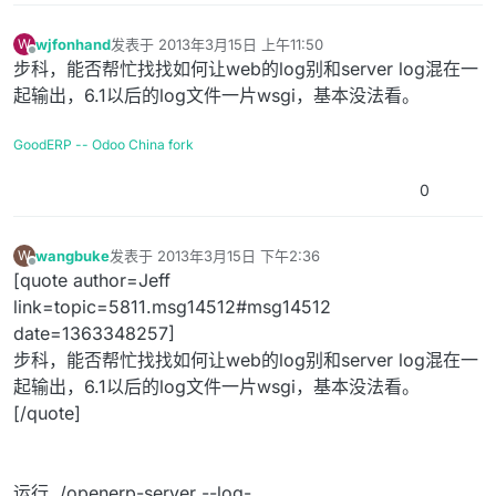
wjfonhand
发表于
2013年3月15日 上午11:50
W
最后由 编辑
离线
步科，能否帮忙找找如何让web的log别和server log混在一
起输出，6.1以后的log文件一片wsgi，基本没法看。
GoodERP -- Odoo China fork
0
wangbuke
发表于
2013年3月15日 下午2:36
W
最后由 编辑
离线
[quote author=Jeff
link=topic=5811.msg14512#msg14512
date=1363348257]
步科，能否帮忙找找如何让web的log别和server log混在一
起输出，6.1以后的log文件一片wsgi，基本没法看。
[/quote]
运行 ./openerp-server --log-