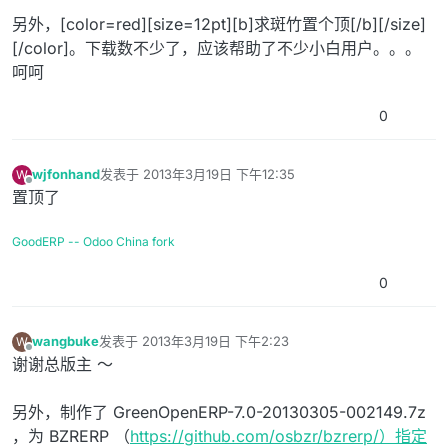
另外，[color=red][size=12pt][b]求斑竹置个顶[/b][/size]
[/color]。下载数不少了，应该帮助了不少小白用户。。。
呵呵
0
wjfonhand
发表于
2013年3月19日 下午12:35
W
最后由 编辑
离线
置顶了
GoodERP -- Odoo China fork
0
wangbuke
发表于
2013年3月19日 下午2:23
W
最后由 编辑
离线
谢谢总版主 ～
另外，制作了 GreenOpenERP-7.0-20130305-002149.7z
，为 BZRERP （
https://github.com/osbzr/bzrerp/）指定