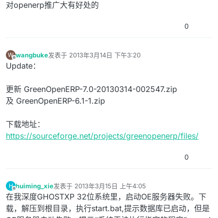
对openerp推广大有好处的
0
wangbuke
发表于
2013年3月14日 下午3:20
W
最后由 编辑
离线
Update：
更新 GreenOpenERP-7.0-20130314-002547.zip
及 GreenOpenERP-6.1-1.zip
下载地址：
https://sourceforge.net/projects/greenopenerp/files/
0
huiming_xie
发表于
2013年3月15日 上午4:05
H
最后由 编辑
离线
在我深度GHOSTXP 32位系统里，启动OE服务器失败。下
载，解压到根目录，执行start.bat,提示数据库已启动，但是