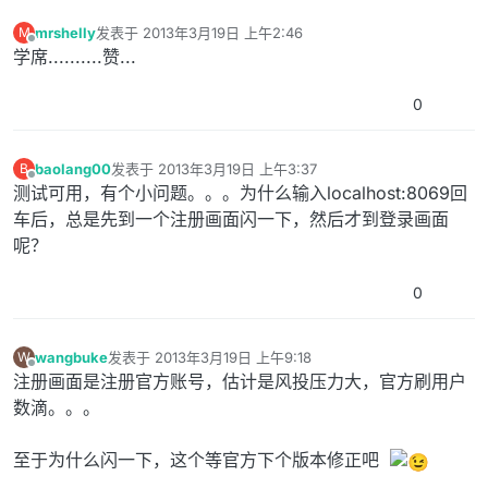
mrshelly
发表于
2013年3月19日 上午2:46
M
最后由 编辑
离线
学席..........赞...
0
baolang00
发表于
2013年3月19日 上午3:37
B
最后由 编辑
离线
测试可用，有个小问题。。。为什么输入localhost:8069回
车后，总是先到一个注册画面闪一下，然后才到登录画面
呢？
0
wangbuke
发表于
2013年3月19日 上午9:18
W
最后由 编辑
离线
注册画面是注册官方账号，估计是风投压力大，官方刷用户
数滴。。。
至于为什么闪一下，这个等官方下个版本修正吧