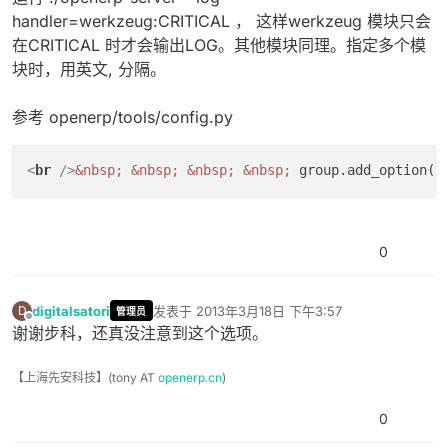
handler=werkzeug:CRITICAL ， 这样werkzeug 模块只会
在CRITICAL 时才会输出LOG。其他模块同理。指定多个模
块时，用英文, 分隔。
参考 openerp/tools/config.py
<
br
 />
&nbsp;
&nbsp;
&nbsp;
&nbsp;
 group.add_option(
&
0
digitalsatori
发表于
2013年3月18日 下午3:57
D
管理员
最后由 编辑
离线
谢谢步科，还真没注意到这个选项。
【上海先安科技】(tony AT
openerp.cn
)
0