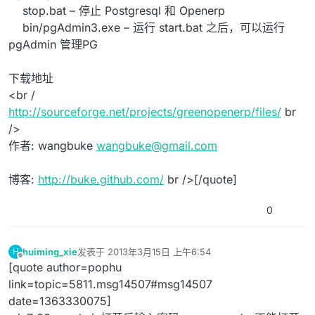
stop.bat – 停止 Postgresql 和 Openerp
bin/pgAdmin3.exe – 运行 start.bat 之后，可以运行
pgAdmin 管理PG
下载地址
<br /
http://sourceforge.net/projects/greenopenerp/files/
br
/>
作者: wangbuke
wangbuke@gmail.com
博客:
http://buke.github.com/
br />[/quote]
0
huiming_xie
发表于
2013年3月15日 上午6:54
H
最后由 编辑
离线
[quote author=pophu
link=topic=5811.msg14507#msg14507
date=1363330075]