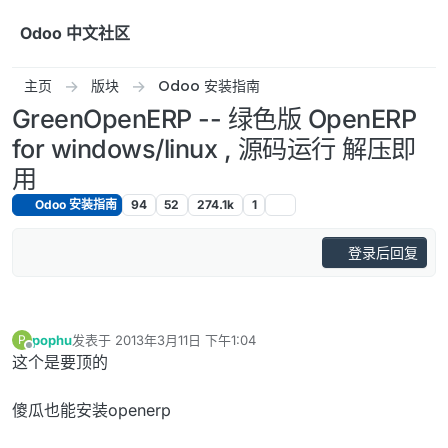
跳转至内容
Odoo 中文社区
主页
版块
Odoo 安装指南
GreenOpenERP -- 绿色版 OpenERP
for windows/linux , 源码运行 解压即
用
Odoo 安装指南
94
52
274.1k
1
登录后回复
pophu
发表于
2013年3月11日 下午1:04
P
最后由 编辑
离线
这个是要顶的
傻瓜也能安装openerp