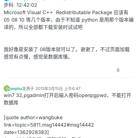
最后由 编辑
离线
步科 12:42:02
Microsoft Visual C++ Redistributable Package 应该有
05 08 10 等几个版本，由于不知道 python 是用那个版本编
译的，所以全部都下载安装时试试吧
我好像是安装了 08版本就可以了。谢谢了，不过页面加载
感觉有点慢，感觉是数据库慢。
0
pophu
发表于
2013年3月15日 上午6:47
P
最后由 编辑
离线
win7 32,pgadmin打开后输入密码openpgpwd，不能打开
数据库
[quote author=wangbuke
link=topic=5811.msg14442#msg14442
date=1362928383]