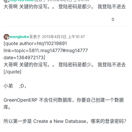
最后由 编辑
离线
大哥啊 关键的你没写。。 登陆密码是都少。 我登陆不进去
0
wangbuke
发表于
2013年4月3日 上午10:47
W
最后由 编辑
离线
[quote author=htq110219891
link=topic=5811.msg14777#msg14777
date=1364972173]
大哥啊 关键的你没写。。 登陆密码是都少。 我登陆不进去
[/quote]
小弟 ;D，
GreenOpenERP 不含任何数据库，你要自己创建一个数据
库。
所以第一步是 Create a New Database，哪来的登录密码？