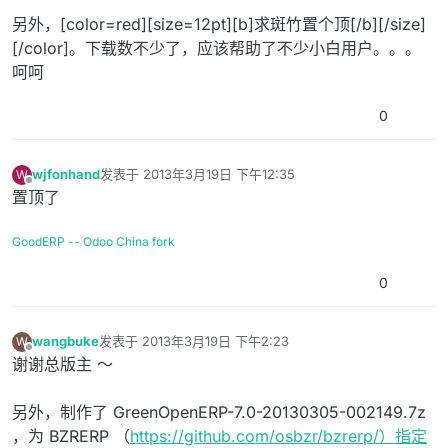
另外，[color=red][size=12pt][b]求斑竹置个顶[/b][/size]
[/color]。下载数不少了，应该帮助了不少小白用户。。。
呵呵
0
wjfonhand
发表于
2013年3月19日 下午12:35
W
最后由 编辑
离线
置顶了
GoodERP -- Odoo China fork
0
wangbuke
发表于
2013年3月19日 下午2:23
W
最后由 编辑
离线
谢谢总版主 ～
另外，制作了 GreenOpenERP-7.0-20130305-002149.7z
，为 BZRERP （
https://github.com/osbzr/bzrerp/）指定