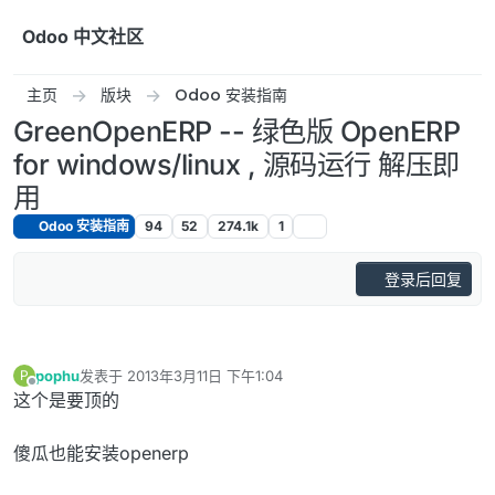
跳转至内容
Odoo 中文社区
主页
版块
Odoo 安装指南
GreenOpenERP -- 绿色版 OpenERP
for windows/linux , 源码运行 解压即
用
Odoo 安装指南
94
52
274.1k
1
登录后回复
pophu
发表于
2013年3月11日 下午1:04
P
最后由 编辑
离线
这个是要顶的
傻瓜也能安装openerp