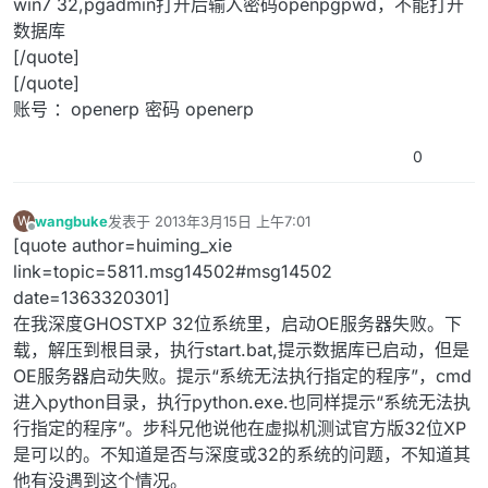
win7 32,pgadmin打开后输入密码openpgpwd，不能打开
数据库
[/quote]
[/quote]
账号 ：openerp 密码 openerp
0
wangbuke
发表于
2013年3月15日 上午7:01
W
最后由 编辑
离线
[quote author=huiming_xie
link=topic=5811.msg14502#msg14502
date=1363320301]
在我深度GHOSTXP 32位系统里，启动OE服务器失败。下
载，解压到根目录，执行start.bat,提示数据库已启动，但是
OE服务器启动失败。提示“系统无法执行指定的程序”，cmd
进入python目录，执行python.exe.也同样提示“系统无法执
行指定的程序”。步科兄他说他在虚拟机测试官方版32位XP
是可以的。不知道是否与深度或32的系统的问题，不知道其
他有没遇到这个情况。