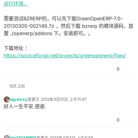
运行环境。
需要测试BZRERP的，可以先下载GreenOpenERP-7.0-
20130305-002149.7z ，然后下载 bzrerp 的模块源码，放
置 ./openerp/addons 下。安装即可。。
下载地址 ：
https://sourceforge.net/projects/greenopenerp/files/
0
12天 之后
tqyaicxy
发表于
2013年3月31日 上午11:47
T
最后由 编辑
离线
好人一生平安.感谢.
0
htq110219891
发表于
2013年4月3日 上午6:56
H