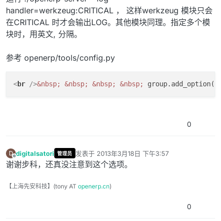
handler=werkzeug:CRITICAL ， 这样werkzeug 模块只会
在CRITICAL 时才会输出LOG。其他模块同理。指定多个模
块时，用英文, 分隔。
参考 openerp/tools/config.py
<
br
 />
&nbsp;
&nbsp;
&nbsp;
&nbsp;
 group.add_option(
&
0
digitalsatori
发表于
2013年3月18日 下午3:57
D
管理员
最后由 编辑
离线
谢谢步科，还真没注意到这个选项。
【上海先安科技】(tony AT
openerp.cn
)
0