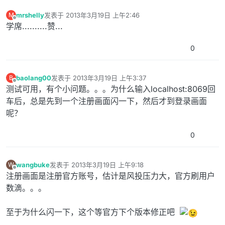
mrshelly
发表于
2013年3月19日 上午2:46
M
最后由 编辑
离线
学席..........赞...
0
baolang00
发表于
2013年3月19日 上午3:37
B
最后由 编辑
离线
测试可用，有个小问题。。。为什么输入localhost:8069回
车后，总是先到一个注册画面闪一下，然后才到登录画面
呢？
0
wangbuke
发表于
2013年3月19日 上午9:18
W
最后由 编辑
离线
注册画面是注册官方账号，估计是风投压力大，官方刷用户
数滴。。。
至于为什么闪一下，这个等官方下个版本修正吧