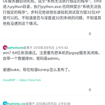
OE服务器启动失败。提示“系统无法执行指定的程序”，cmd
进入python目录，执行python.exe.也同样提示“系统无法执
行指定的程序”。步科兄他说他在虚拟机测试官方版32位XP
是可以的。不知道是否与深度或32的系统的问题，不知道其
他有没遇到这个情况。
0
wjfonhand
发表于
2013年3月15日 上午5:42
W
最后由 编辑
离线
win7 64位亲测通过。注意要先把本机的pgsql服务关闭掉。
自带一个数据库ttt，密码是admin。
谢谢buke，现在知道bzrerp怎么发布了。
GoodERP -- Odoo China fork
0
huiming_xie
发表于
2013年3月15日 上午6:08
H