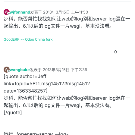
wjfonhand
发表于
2013年3月15日 上午11:50
W
最后由 编辑
离线
步科，能否帮忙找找如何让web的log别和server log混在一
起输出，6.1以后的log文件一片wsgi，基本没法看。
GoodERP -- Odoo China fork
0
wangbuke
发表于
2013年3月15日 下午2:36
W
最后由 编辑
离线
[quote author=Jeff
link=topic=5811.msg14512#msg14512
date=1363348257]
步科，能否帮忙找找如何让web的log别和server log混在一
起输出，6.1以后的log文件一片wsgi，基本没法看。
[/quote]
运行 ./openerp-server --log-