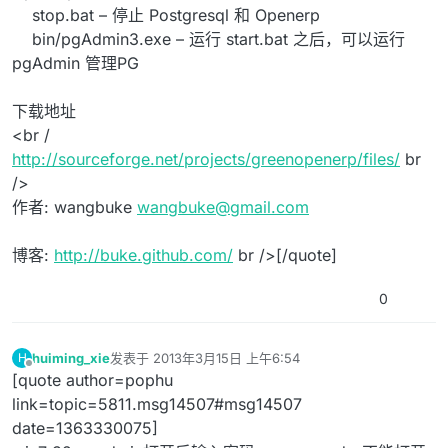
stop.bat – 停止 Postgresql 和 Openerp
bin/pgAdmin3.exe – 运行 start.bat 之后，可以运行
pgAdmin 管理PG
下载地址
<br /
http://sourceforge.net/projects/greenopenerp/files/
br
/>
作者: wangbuke
wangbuke@gmail.com
博客:
http://buke.github.com/
br />[/quote]
0
huiming_xie
发表于
2013年3月15日 上午6:54
H
最后由 编辑
离线
[quote author=pophu
link=topic=5811.msg14507#msg14507
date=1363330075]