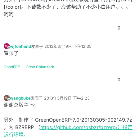
[/color]。下载数不少了，应该帮助了不少小白用户。。。
呵呵
0
wjfonhand
发表于
2013年3月19日 下午12:35
W
最后由 编辑
离线
置顶了
GoodERP -- Odoo China fork
0
wangbuke
发表于
2013年3月19日 下午2:23
W
最后由 编辑
离线
谢谢总版主 ～
另外，制作了 GreenOpenERP-7.0-20130305-002149.7z
，为 BZRERP （
https://github.com/osbzr/bzrerp/）指定
运行环境。