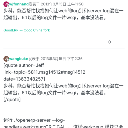
wjfonhand
发表于
2013年3月15日 上午11:50
W
最后由 编辑
离线
步科，能否帮忙找找如何让web的log别和server log混在一
起输出，6.1以后的log文件一片wsgi，基本没法看。
GoodERP -- Odoo China fork
0
wangbuke
发表于
2013年3月15日 下午2:36
W
最后由 编辑
离线
[quote author=Jeff
link=topic=5811.msg14512#msg14512
date=1363348257]
步科，能否帮忙找找如何让web的log别和server log混在一
起输出，6.1以后的log文件一片wsgi，基本没法看。
[/quote]
运行 ./openerp-server --log-
handler=werkzeug:CRITICAL ， 这样werkzeug 模块只会