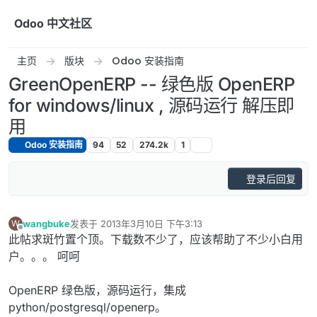
跳转至内容
Odoo 中文社区
主页
版块
Odoo 安装指南
GreenOpenERP -- 绿色版 OpenERP
for windows/linux , 源码运行 解压即
用
Odoo 安装指南
94
52
274.2k
1
登录后回复
wangbuke
发表于
2013年3月10日 下午3:13
W
最后由 编辑
离线
此帖求斑竹置个顶。下载数不少了，应该帮助了不少小白用
户。。。 呵呵
OpenERP 绿色版，源码运行，集成
python/postgresql/openerp。