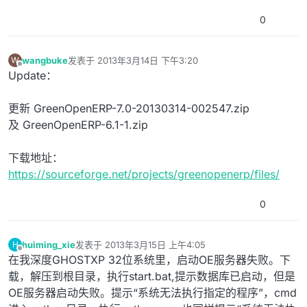
0
wangbuke
发表于
2013年3月14日 下午3:20
W
最后由 编辑
离线
Update：
更新 GreenOpenERP-7.0-20130314-002547.zip
及 GreenOpenERP-6.1-1.zip
下载地址：
https://sourceforge.net/projects/greenopenerp/files/
0
huiming_xie
发表于
2013年3月15日 上午4:05
H
最后由 编辑
离线
在我深度GHOSTXP 32位系统里，启动OE服务器失败。下
载，解压到根目录，执行start.bat,提示数据库已启动，但是
OE服务器启动失败。提示“系统无法执行指定的程序”，cmd