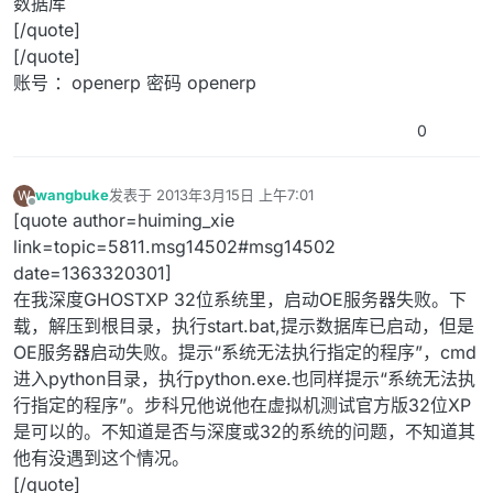
数据库
[/quote]
[/quote]
账号 ：openerp 密码 openerp
0
wangbuke
发表于
2013年3月15日 上午7:01
W
最后由 编辑
离线
[quote author=huiming_xie
link=topic=5811.msg14502#msg14502
date=1363320301]
在我深度GHOSTXP 32位系统里，启动OE服务器失败。下
载，解压到根目录，执行start.bat,提示数据库已启动，但是
OE服务器启动失败。提示“系统无法执行指定的程序”，cmd
进入python目录，执行python.exe.也同样提示“系统无法执
行指定的程序”。步科兄他说他在虚拟机测试官方版32位XP
是可以的。不知道是否与深度或32的系统的问题，不知道其
他有没遇到这个情况。
[/quote]