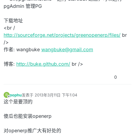
pgAdmin 管理PG
下载地址
<br /
http://sourceforge.net/projects/greenopenerp/files/
br
/>
作者: wangbuke
wangbuke@gmail.com
博客:
http://buke.github.com/
br />
0
pophu
发表于
2013年3月11日 下午1:04
P
最后由 编辑
离线
这个是要顶的
傻瓜也能安装openerp
对openerp推广大有好处的