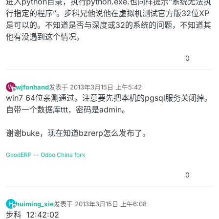
进入python目录，执行python.exe.也同样提示“系统无法执
行指定的程序”。步科兄他说他在虚拟机测试官方版32位XP
是可以的。不知道是否与深度或32的系统的问题，不知道其
他有没遇到这个情况。
0
wjfonhand
发表于
2013年3月15日 上午5:42
W
最后由 编辑
离线
win7 64位亲测通过。注意要先把本机的pgsql服务关闭掉。
自带一个数据库ttt，密码是admin。
谢谢buke，现在知道bzrerp怎么发布了。
GoodERP -- Odoo China fork
0
huiming_xie
发表于
2013年3月15日 上午6:08
H
最后由 编辑
离线
步科 12:42:02