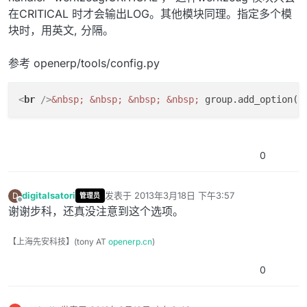
在CRITICAL 时才会输出LOG。其他模块同理。指定多个模
块时，用英文, 分隔。
参考 openerp/tools/config.py
<
br
 />
&nbsp;
&nbsp;
&nbsp;
&nbsp;
 group.add_option(
&
0
digitalsatori
发表于
2013年3月18日 下午3:57
D
管理员
最后由 编辑
离线
谢谢步科，还真没注意到这个选项。
【上海先安科技】(tony AT
openerp.cn
)
0