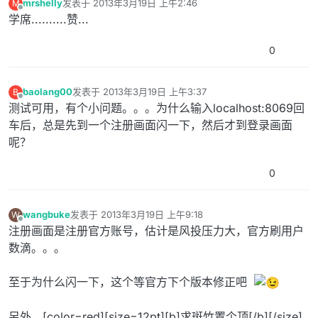
mrshelly
发表于
2013年3月19日 上午2:46
M
最后由 编辑
离线
学席..........赞...
0
baolang00
发表于
2013年3月19日 上午3:37
B
最后由 编辑
离线
测试可用，有个小问题。。。为什么输入localhost:8069回
车后，总是先到一个注册画面闪一下，然后才到登录画面
呢？
0
wangbuke
发表于
2013年3月19日 上午9:18
W
最后由 编辑
离线
注册画面是注册官方账号，估计是风投压力大，官方刷用户
数滴。。。
至于为什么闪一下，这个等官方下个版本修正吧
另外，[color=red][size=12pt][b]求斑竹置个顶[/b][/size]