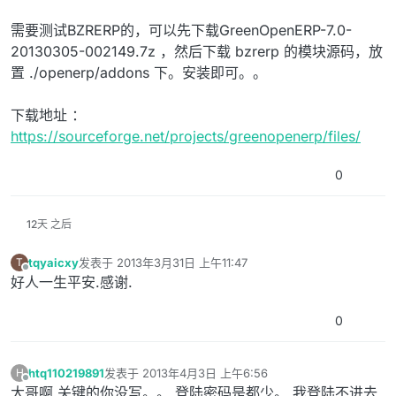
需要测试BZRERP的，可以先下载GreenOpenERP-7.0-
20130305-002149.7z ，然后下载 bzrerp 的模块源码，放
置 ./openerp/addons 下。安装即可。。
下载地址 ：
https://sourceforge.net/projects/greenopenerp/files/
0
12天 之后
tqyaicxy
发表于
2013年3月31日 上午11:47
T
最后由 编辑
离线
好人一生平安.感谢.
0
htq110219891
发表于
2013年4月3日 上午6:56
H
最后由 编辑
离线
大哥啊 关键的你没写。。 登陆密码是都少。 我登陆不进去