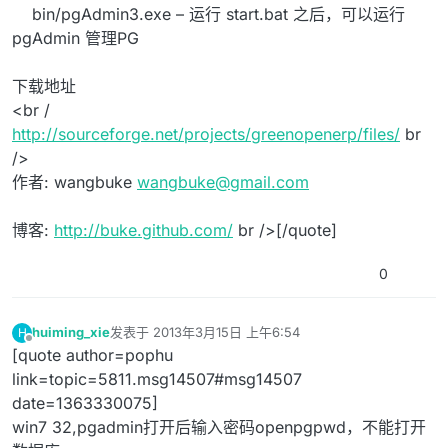
bin/pgAdmin3.exe – 运行 start.bat 之后，可以运行
pgAdmin 管理PG
下载地址
<br /
http://sourceforge.net/projects/greenopenerp/files/
br
/>
作者: wangbuke
wangbuke@gmail.com
博客:
http://buke.github.com/
br />[/quote]
0
huiming_xie
发表于
2013年3月15日 上午6:54
H
最后由 编辑
离线
[quote author=pophu
link=topic=5811.msg14507#msg14507
date=1363330075]
win7 32,pgadmin打开后输入密码openpgpwd，不能打开